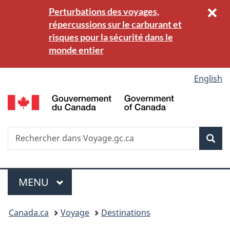
×
Perturbations des voyages,
Passer
Passer
:
B
répercussions sur le carburant et
au
à
risques pour la sécurité dans le
contenu
la
principal
version
monde entier
(
HTML
simplifiée
Sélection
English
G
de
d
C
la
G
Recherche
R
Rec
o
le
langue
C
si
W
Menu
MENU
PRINCIPAL
Vous
Canada.ca
Voyage
Destinations
êtes