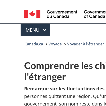
Sélection
de
Menu
la
MENU
PRINCIPAL
langue
Vous
Canada.ca
Voyage
Voyager à l'étranger
êtes
dans
Comprendre les chif
:
l'étranger
Remarque sur les fluctuations des
personnes quittent une région. Qu'un
gouvernement, son nom reste dans le 