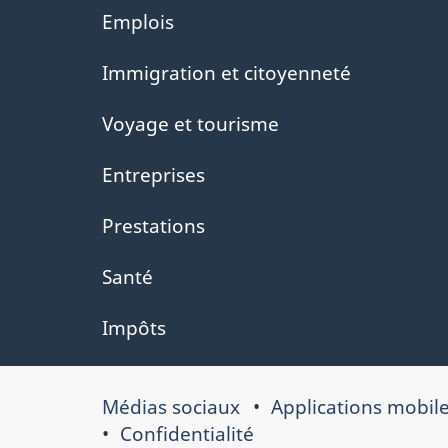
Thèmes
Emplois
et
Immigration et citoyenneté
sujets
Voyage et tourisme
Entreprises
Prestations
Santé
Impôts
Médias sociaux
Applications mobil
Au
Confidentialité
sujet