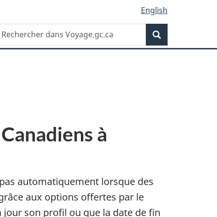
English
echerchez
Recherche
e
ite
eb
s Canadiens à
 pas automatiquement lorsque des
râce aux options offertes par le
our son profil ou que la date de fin