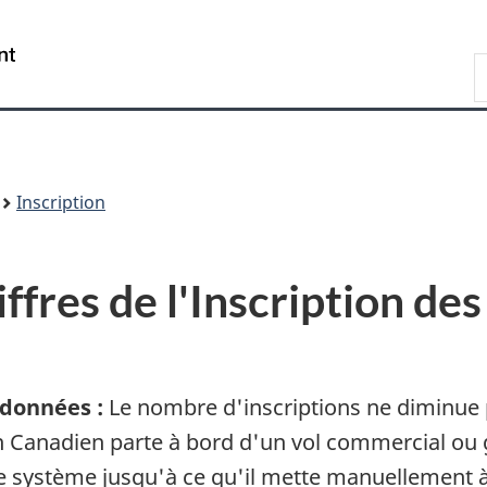
Passer
Passer
Passer
au
à
à
Gouvernement
Recherche
R
contenu
« À
la
du
l
principal
propos
version
Canada/
s
de
HTML
Government
W
ce
simplifiée
of
site »
Canada
Inscription
fres de l'Inscription de
 données :
Le nombre d'inscriptions ne diminue
 Canadien parte à bord d'un vol commercial ou g
système jusqu'à ce qu'il mette manuellement à j